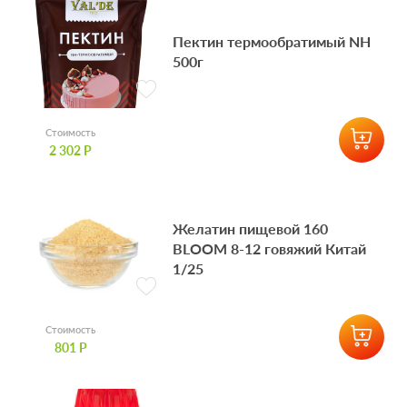
Пектин термообратимый NH
500г
Стоимость
2 302 Р
Желатин пищевой 160
BLOOM 8-12 говяжий Китай
1/25
Стоимость
801 Р