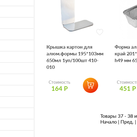
Крышка картон для
Форма ал
алюм.формы 195*103мм
край 201
650мл 1уп/100шт 410-
h49 мм 6
010
Стоимость
Стоимост
164 Р
451 Р
Товары 37 - 38 и
Начало
|
Пред.