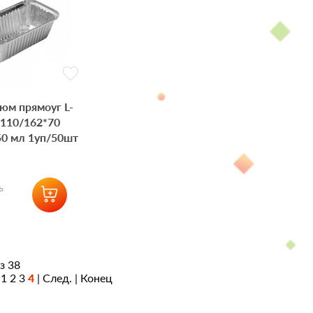
юм прямоуг L-
*110/162*70
50 мл 1уп/50шт
ь
з 38
|
1
2
3
4
| След. | Конец